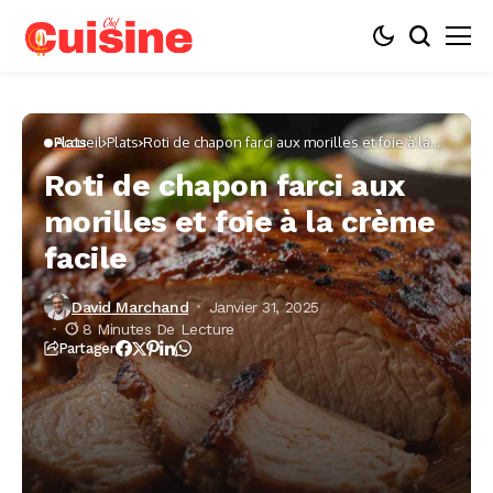
Accueil
Plats
Roti de chapon farci aux morilles et foie à la
Plats
crème facile
Roti de chapon farci aux
morilles et foie à la crème
facile
David Marchand
Janvier 31, 2025
8 Minutes De Lecture
Partager