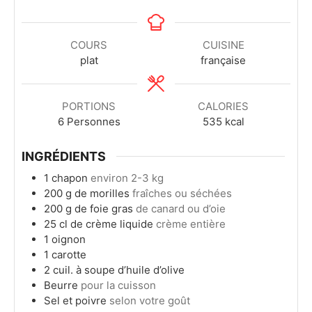
COURS
CUISINE
plat
française
PORTIONS
CALORIES
6
Personnes
535
kcal
INGRÉDIENTS
1
chapon
environ 2-3 kg
200
g
de morilles
fraîches ou séchées
200
g
de foie gras
de canard ou d’oie
25
cl
de crème liquide
crème entière
1
oignon
1
carotte
2
cuil. à soupe d’huile d’olive
Beurre
pour la cuisson
Sel et poivre
selon votre goût