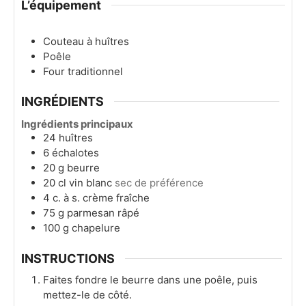
L’équipement
Couteau à huîtres
Poêle
Four traditionnel
INGRÉDIENTS
Ingrédients principaux
24
huîtres
6
échalotes
20
g
beurre
20
cl
vin blanc
sec de préférence
4
c. à s.
crème fraîche
75
g
parmesan râpé
100
g
chapelure
INSTRUCTIONS
Faites fondre le beurre dans une poêle, puis
mettez-le de côté.