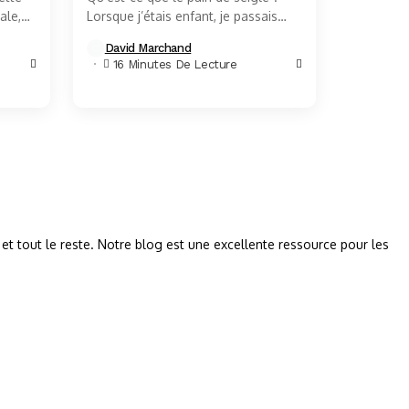
ale,
Lorsque j’étais enfant, je passais
eur et
souvent mes après-midis chez ma
David Marchand
..
grand-mère Maria, une femme au
16 Minutes De Lecture
tempérament...
 et tout le reste. Notre blog est une excellente ressource pour les