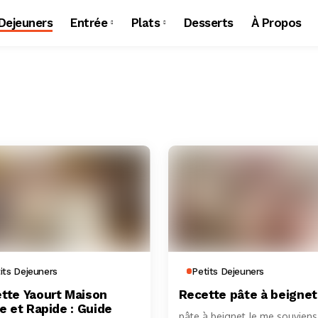
 Dejeuners
Entrée
Plats
Desserts
À Propos
its Dejeuners
Petits Dejeuners
tte Yaourt Maison
Recette pâte à beignet
le et Rapide : Guide
pâte à beignet Je me souviens