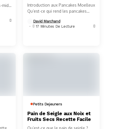
Introduction aux Pancakes Moelleux
-midi
Qu’est-ce qui rend les pancakes
d-
moelleux ? Il y a quelque chose
David Marchand
d’indescriptiblement agréable dans
17 Minutes De Lecture
la texture d’un pancake...
Petits Dejeuners
Pain de Seigle aux Noix et
Fruits Secs Recette Facile
ette
Qu’est-ce que le pain de seigle ?