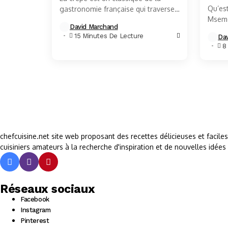
Qu’es
gastronomie française qui traverse
Mseme
les générations avec une simplicité
David Marchand
mseme
et une saveur qui ne se démentent...
15 Minutes De Lecture
Da
l’on r
8
maroca
chefcuisine.net site web proposant des recettes délicieuses et facile
cuisiniers amateurs à la recherche d'inspiration et de nouvelles idées 
Réseaux sociaux
Facebook
Instagram
Pinterest