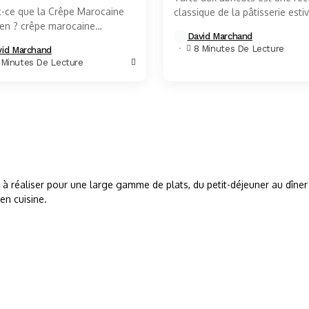
t-ce que la Crêpe Marocaine
classique de la pâtisserie estiv
n ? crêpe marocaine
idéale pour profiter de la douc
David Marchand
n est un plat traditionnel que
du parfum unique des abricots.
8 Minutes De Lecture
vid Marchand
etrouve dans la cuisine
 Minutes De Lecture
ine et dans...
s à réaliser pour une large gamme de plats, du petit-déjeuner au dîner
en cuisine.