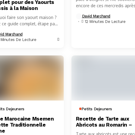
let pour des Yaourts
encore de ces mercredis après
sis à la Maison
pluvieux passés chez ma gran
David Marchand
uoi faire son yaourt maison ?
mère. Pendant que la pluie
12 Minutes De Lecture
z ce guide complet, étape par
tambourinait sur les...
 pour réussir vos yaourts
vid Marchand
 dès la première tentative.Je
 Minutes De Lecture
its Dejeuners
Petits Dejeuners
e Marocaine Msemen
Recette de Tarte aux
tte Traditionnelle
Abricots au Romarin –
me
Tarte aux abricots est une rec