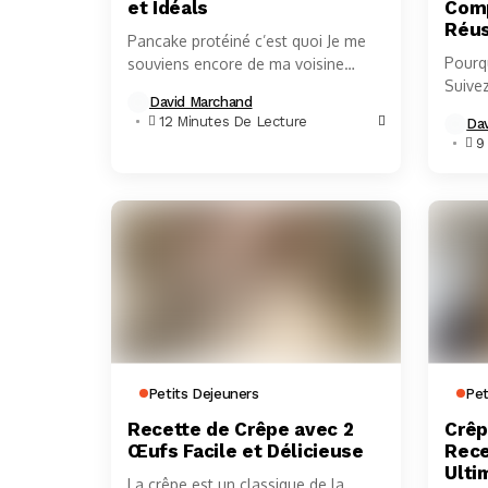
et Idéals
Comp
Réus
Pancake protéiné c’est quoi Je me
Pourq
souviens encore de ma voisine
Suive
française, Madame Lemoine, une
David Marchand
étape,
ancienne coach sportive reconvertie
12 Minutes De Lecture
Da
maison
en passionnée de nutrition,...
9
me...
Petits Dejeuners
Pet
Recette de Crêpe avec 2
Crêp
Œufs Facile et Délicieuse
Rece
Ulti
La crêpe est un classique de la