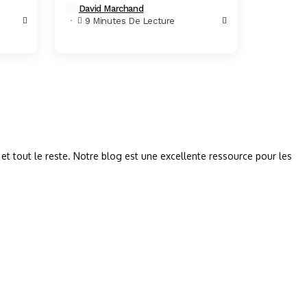
David Marchand
de la cuisine italienne qui se...
9 Minutes De Lecture
 et tout le reste. Notre blog est une excellente ressource pour les