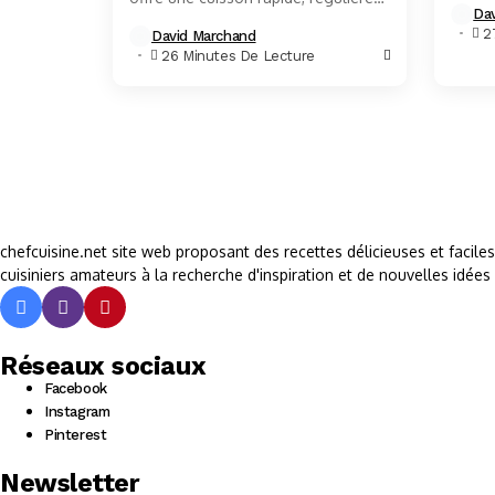
Da
et savoureuse, idéale pour obtenir
cuisin
2
David Marchand
une viande mijotée au Cookeo
émissi
26 Minutes De Lecture
parfaitement tendre....
chefcuisine.net site web proposant des recettes délicieuses et facile
cuisiniers amateurs à la recherche d'inspiration et de nouvelles idées 
Réseaux sociaux
Facebook
Instagram
Pinterest
Newsletter