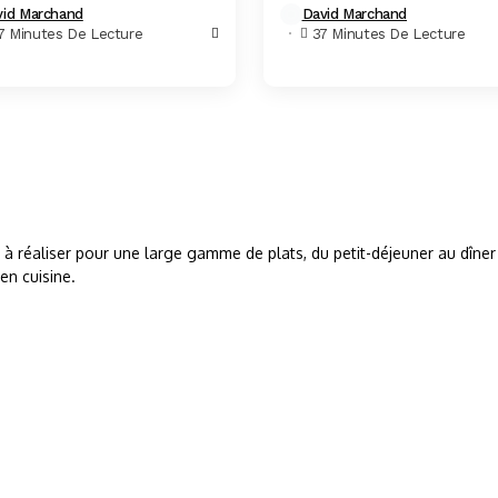
vid Marchand
David Marchand
e qui adorait débattre de leurs
du four, doré, parfumé,...
7 Minutes De Lecture
37 Minutes De Lecture
ons...
s à réaliser pour une large gamme de plats, du petit-déjeuner au dîner
en cuisine.