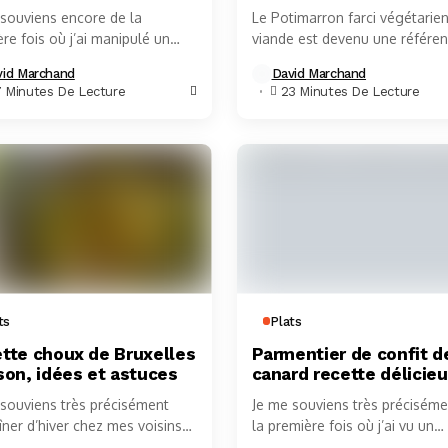
 souviens encore de la
Le Potimarron farci végétarie
re fois où j’ai manipulé un
viande est devenu une référe
bass frais, guidé par les
incontournable de la cuisine
vid Marchand
David Marchand
ls bienveillants de ma tante,...
d’automne, réunissant gastro
7 Minutes De Lecture
23 Minutes De Lecture
saine, cuisine végétale et plais
convivial....
ts
Plats
tte choux de Bruxelles
Parmentier de confit d
son, idées et astuces
canard recette délicie
 souviens très précisément
Je me souviens très préciséme
îner d’hiver chez mes voisins
la première fois où j’ai vu un
is, un couple passionné de
parmentier de confit de canard