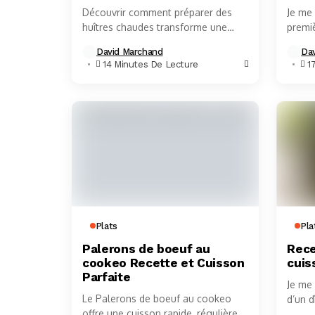
Découvrir comment préparer des
Je me
huîtres chaudes transforme une
premiè
simple dégustation en une
black 
David Marchand
Da
expérience gastronomique
consei
14 Minutes De Lecture
1
inoubliable, idéale pour les
célébrations de fin d’année.Cet
article...
Plats
Pla
Palerons de boeuf au
Rece
cookeo Recette et Cuisson
cuis
Parfaite
Je me
Le Palerons de boeuf au cookeo
d’un d
offre une cuisson rapide, régulière
frança