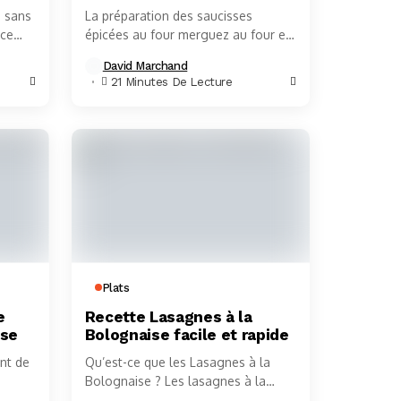
n sans
La préparation des saucisses
nce
épicées au four merguez au four est
devenue, au fil des années, une
David Marchand
nomie
technique culinaire de référence
21 Minutes De Lecture
ir
pour celles...
Plats
e
Recette Lasagnes à la
use
Bolognaise facile et rapide
nt de
Qu’est-ce que les Lasagnes à la
Bolognaise ? Les lasagnes à la
 sortir
bolognaise sont un plat classique