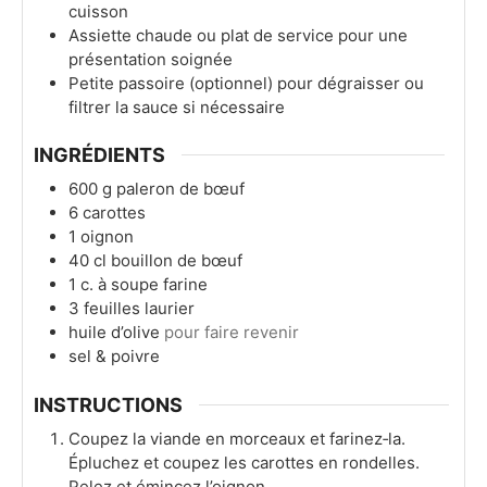
cuisson
Assiette chaude ou plat de service pour une
présentation soignée
Petite passoire (optionnel) pour dégraisser ou
filtrer la sauce si nécessaire
INGRÉDIENTS
600
g
paleron de bœuf
6
carottes
1
oignon
40
cl
bouillon de bœuf
1
c. à soupe
farine
3
feuilles
laurier
huile d’olive
pour faire revenir
sel & poivre
INSTRUCTIONS
Coupez la viande en morceaux et farinez‑la.
Épluchez et coupez les carottes en rondelles.
Pelez et émincez l’oignon.