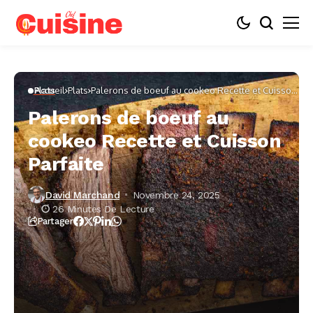
Accueil
Plats
Palerons de boeuf au cookeo Recette et Cuisson
Plats
Parfaite
Palerons de boeuf au
cookeo Recette et Cuisson
Parfaite
David Marchand
Novembre 24, 2025
26 Minutes De Lecture
Partager