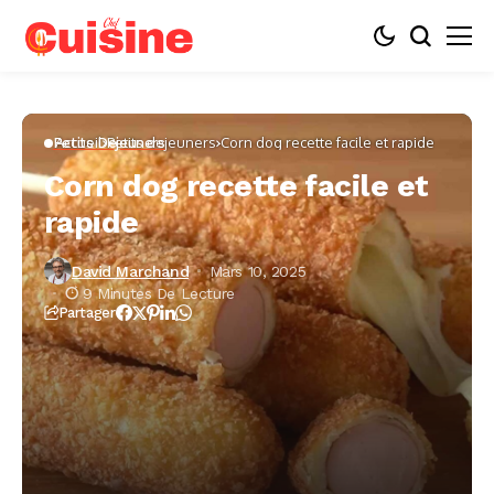
Accueil
Petits dejeuners
Corn dog recette facile et rapide
Petits Dejeuners
Corn dog recette facile et
rapide
David Marchand
Mars 10, 2025
9 Minutes De Lecture
Partager