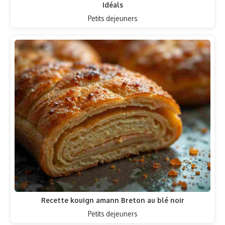
Idéals
Petits dejeuners
Recette kouign amann Breton au blé noir
Petits dejeuners