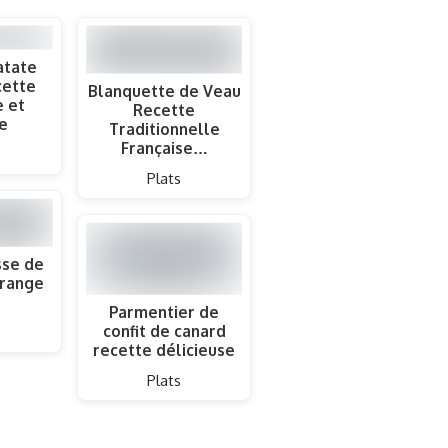
atate
cette
Blanquette de Veau
e et
Recette
ve
Traditionnelle
Française…
Plats
sse de
Orange
Parmentier de
confit de canard
recette délicieuse
Plats