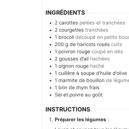
INGRÉDIENTS
2
carottes
pelées et tranchées
2
courgettes
tranchées
1
brocoli
découpé en petits bou
200
g
de haricots rosés
cuits
1
poivron rouge
coupé en dés
2
gousses d’ail
hachées
1
oignon rouge
haché
1
cuillère à soupe
d’huile d’olive
1
marmite de bouillon
de légume
1
brin de thym frais
Sel et poivre au goût
INSTRUCTIONS
Préparer les légumes
: