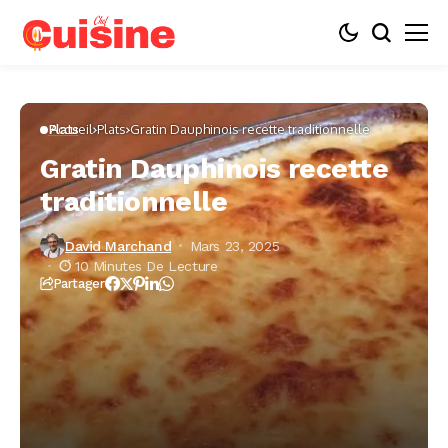
Accueil
Plats
Gratin Dauphinois recette traditionnelle
Plats
Gratin Dauphinois recette
traditionnelle
David Marchand
Mars 23, 2025
10 Minutes De Lecture
Partager