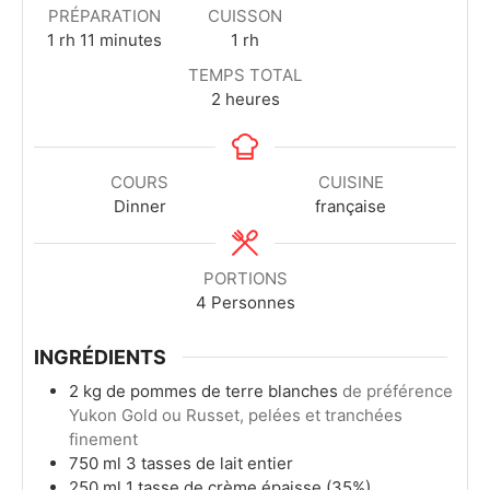
PRÉPARATION
CUISSON
1
rh
11
minutes
1
rh
TEMPS TOTAL
2
heures
COURS
CUISINE
Dinner
française
PORTIONS
4
Personnes
INGRÉDIENTS
2
kg
de pommes de terre blanches
de préférence
Yukon Gold ou Russet, pelées et tranchées
finement
750
ml
3 tasses de lait entier
250
ml
1 tasse de crème épaisse (35%)