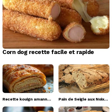
Corn dog recette facile et rapide
Recette kouign amann
Pain de Seigle aux Noix
Breton au blé noir
et Fruits Secs Recette
Facile