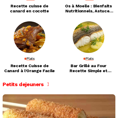
Recette cuisse de
Os à Moelle : Bienfaits
canard en cocotte
Nutritionnels, Astuces
Santé et Recettes
Maison Faciles
Plats
Plats
Recette Cuisse de
Bar Grillé au Four
Canard à l’Orange Facile
Recette Simple et
Savoureuse
Petits dejeuners