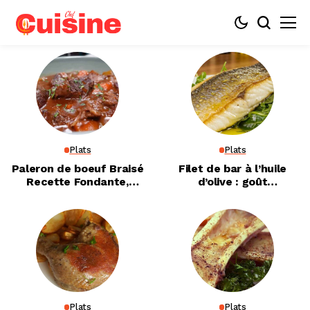
Plats
Plats
Paleron de boeuf Braisé
Filet de bar à l’huile
Recette Fondante,
d’olive : goût
Cuisson Lente et Astuces
exceptionnel
de Chef
Plats
Plats