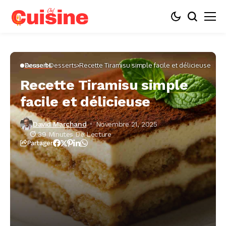
Accueil
Desserts
Recette Tiramisu simple facile et délicieuse
Desserts
Recette Tiramisu simple
facile et délicieuse
David Marchand
Novembre 21, 2025
39 Minutes De Lecture
Partager