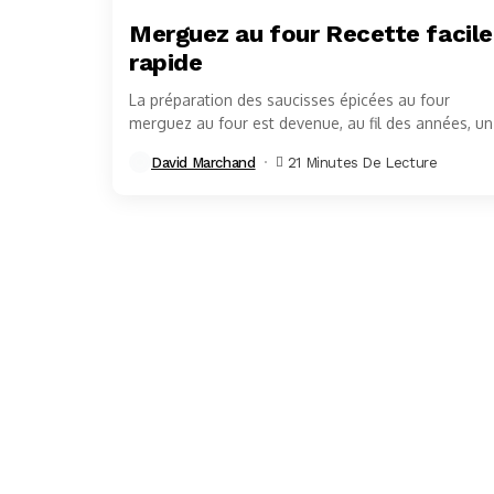
Merguez au four Recette facile
rapide
La préparation des saucisses épicées au four
merguez au four est devenue, au fil des années, u
technique culinaire de référence pour celles...
David Marchand
21 Minutes De Lecture